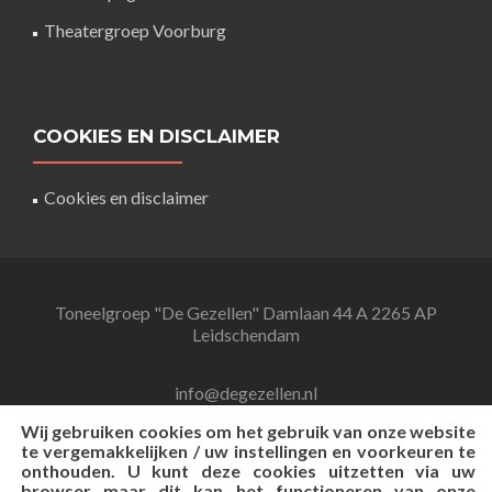
Theatergroep Voorburg
COOKIES EN DISCLAIMER
Cookies en disclaimer
Toneelgroep "De Gezellen" Damlaan 44 A 2265 AP
Leidschendam
info@degezellen.nl
Wij gebruiken cookies om het gebruik van onze website
te vergemakkelijken / uw instellingen en voorkeuren te
06-26999649
onthouden. U kunt deze cookies uitzetten via uw
browser maar dit kan het functioneren van onze