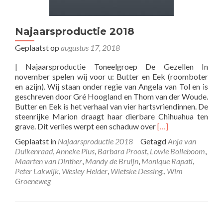
Najaarsproductie 2018
Geplaatst op
augustus 17, 2018
| Najaarsproductie Toneelgroep De Gezellen In
november spelen wij voor u: Butter en Eek (roomboter
en azijn). Wij staan onder regie van Angela van Tol en is
geschreven door Gré Hoogland en Thom van der Woude.
Butter en Eek is het verhaal van vier hartsvriendinnen. De
steenrijke Marion draagt haar dierbare Chihuahua ten
Lees
grave. Dit verlies werpt een schaduw over
[…]
meer
Geplaatst in
Najaarsproductie 2018
Getagd
Anja van
overNajaarsproduc
Dulkenraad
,
Anneke Plus
,
Barbara Proost
,
Lowie Bolleboom
,
2018
Maarten van Dinther
,
Mandy de Bruijn
,
Monique Rapati
,
Peter Lakwijk
,
Wesley Helder
,
Wietske Dessing.
,
Wim
Groeneweg